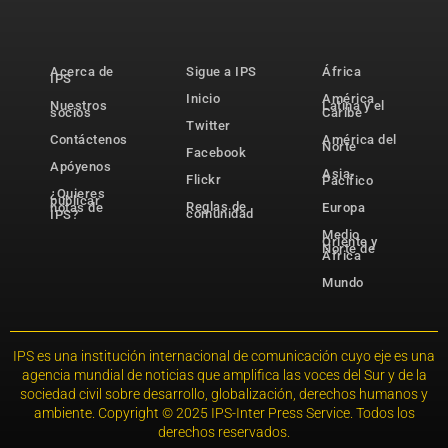
Acerca de
Sigue a IPS
África
IPS
Inicio
América
Nuestros
Latina y el
socios
Caribe
Twitter
Contáctenos
América del
Norte
Facebook
Apóyenos
Asia-
Flickr
Pacífico
¿Quieres
publicar
Reglas de
notas de
Europa
comunidad
IPS?
Medio
Oriente y
Norte de
África
Mundo
IPS es una institución internacional de comunicación cuyo eje es una
agencia mundial de noticias que amplifica las voces del Sur y de la
sociedad civil sobre desarrollo, globalización, derechos humanos y
ambiente. Copyright © 2025 IPS-Inter Press Service. Todos los
derechos reservados.