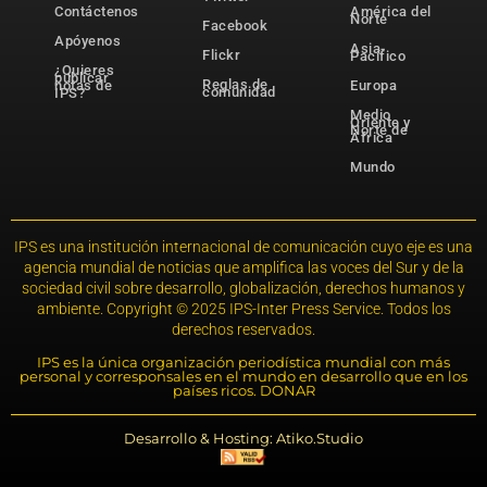
Contáctenos
América del
Norte
Facebook
Apóyenos
Asia-
Flickr
Pacífico
¿Quieres
publicar
Reglas de
notas de
Europa
comunidad
IPS?
Medio
Oriente y
Norte de
África
Mundo
IPS es una institución internacional de comunicación cuyo eje es una
agencia mundial de noticias que amplifica las voces del Sur y de la
sociedad civil sobre desarrollo, globalización, derechos humanos y
ambiente. Copyright © 2025 IPS-Inter Press Service. Todos los
derechos reservados.
IPS es la única organización periodística mundial con más
personal y corresponsales en el mundo en desarrollo que en los
países ricos. DONAR
Desarrollo & Hosting: Atiko.Studio