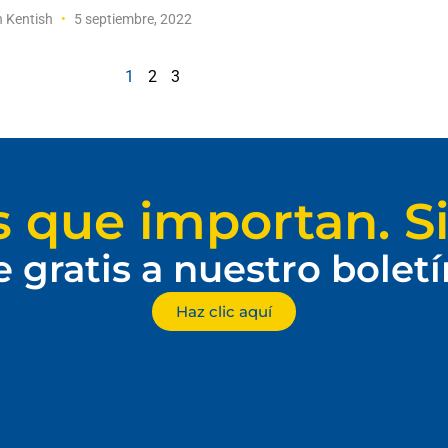
n Kentish
5 septiembre, 2022
1
2
3
s que importan. Si
e gratis a nuestro bolet
Haz clic aquí