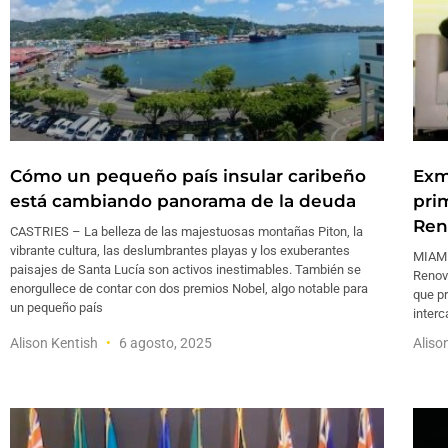
Cómo un pequeño país insular caribeño
Exm
está cambiando panorama de la deuda
pri
Ren
CASTRIES – La belleza de las majestuosas montañas Piton, la
vibrante cultura, las deslumbrantes playas y los exuberantes
MIAMI
paisajes de Santa Lucía son activos inestimables. También se
Renova
enorgullece de contar con dos premios Nobel, algo notable para
que pr
un pequeño país
inter
Alison Kentish
6 agosto, 2025
Aliso