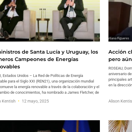
inistros de Santa Lucía y Uruguay, los
Acción c
meros Campeones de Energías
pero aún 
ovables
ROSEAU, Domin
aniversario de
, Estados Unidos – La Red de Políticas de Energía
principales ar
ble para el Siglo XXI (REN21), una organización mundial
en la direcció
omueve la energía renovable a través de la colaboración y el
cambio de conocimientos, ha nombrado a James Fletcher, de
n Kentish
12 mayo, 2025
Alison Kenti