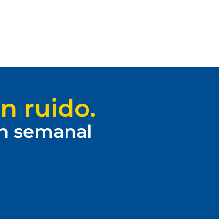
n ruido.
ín semanal