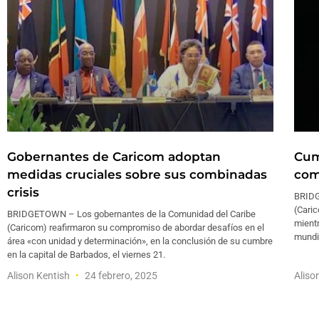
Gobernantes de Caricom adoptan
Cum
medidas cruciales sobre sus combinadas
com
crisis
BRIDG
(Cari
BRIDGETOWN – Los gobernantes de la Comunidad del Caribe
mientr
(Caricom) reafirmaron su compromiso de abordar desafíos en el
mundia
área «con unidad y determinación», en la conclusión de su cumbre
en la capital de Barbados, el viernes 21.
Alison Kentish
24 febrero, 2025
Aliso