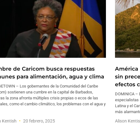
bre de Caricom busca respuestas
América L
unes para alimentación, agua y clima
sin prec
efectos c
ETOWN – Los gobernantes de la Comunidad del Caribe
com) sostienen una cumbre en la capital de Barbados,
DOMINICA – De
as la zona afronta múltiples crisis propias o ecos de las
especialistas
les, como el cambio climático, los problemas con el agua y
Latina y el Ca
más alarmante
n Kentish
20 febrero, 2025
Alison Kenti