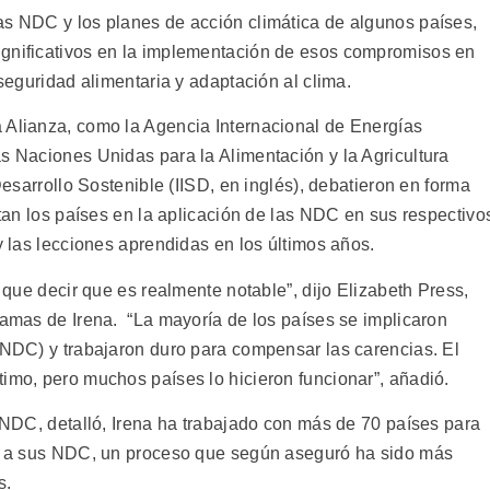
as NDC y los planes de acción climática de algunos países,
ignificativos en la implementación de esos compromisos en
 seguridad alimentaria y adaptación al clima.
 Alianza, como la Agencia Internacional de Energías
as Naciones Unidas para la Alimentación y la Agricultura
 Desarrollo Sostenible (IISD, en inglés), debatieron en forma
entan los países en la aplicación de las NDC en sus respectivo
 y las lecciones aprendidas en los últimos años.
o que decir que es realmente notable”, dijo Elizabeth Press,
ramas de Irena. “La mayoría de los países se implicaron
s NDC) y trabajaron duro para compensar las carencias. El
timo, pero muchos países lo hicieron funcionar”, añadió.
s NDC, detalló, Irena ha trabajado con más de 70 países para
pia a sus NDC, un proceso que según aseguró ha sido más
s.