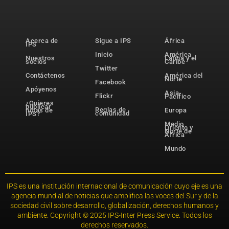
Acerca de
Sigue a IPS
África
IPS
Inicio
América
Nuestros
Latina y el
socios
Caribe
Twitter
Contáctenos
América del
Norte
Facebook
Apóyenos
Asia-
Flickr
Pacífico
¿Quieres
publicar
Reglas de
notas de
Europa
comunidad
IPS?
Medio
Oriente y
Norte de
África
Mundo
IPS es una institución internacional de comunicación cuyo eje es una
agencia mundial de noticias que amplifica las voces del Sur y de la
sociedad civil sobre desarrollo, globalización, derechos humanos y
ambiente. Copyright © 2025 IPS-Inter Press Service. Todos los
derechos reservados.