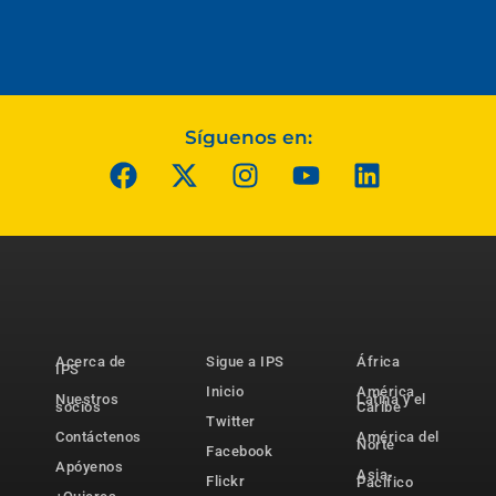
Síguenos en:
Acerca de
Sigue a IPS
África
IPS
Inicio
América
Nuestros
Latina y el
socios
Caribe
Twitter
Contáctenos
América del
Norte
Facebook
Apóyenos
Asia-
Flickr
Pacífico