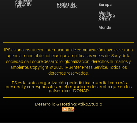
¿Quieres
publicar
Reglas de
notas de
Europa
comunidad
IPS?
Medio
Oriente y
Norte de
África
Mundo
IPS es una institución internacional de comunicación cuyo eje es una
agencia mundial de noticias que amplifica las voces del Sur y de la
sociedad civil sobre desarrollo, globalización, derechos humanos y
ambiente. Copyright © 2025 IPS-Inter Press Service. Todos los
derechos reservados.
IPS es la única organización periodística mundial con más
personal y corresponsales en el mundo en desarrollo que en los
países ricos. DONAR
Desarrollo & Hosting: Atiko.Studio