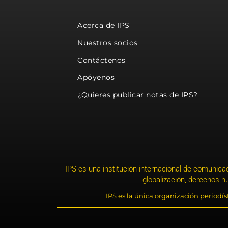
Acerca de IPS
Nuestros socios
Contáctenos
Apóyenos
¿Quieres publicar notas de IPS?
IPS es una institución internacional de comunicac
globalización, derechos 
IPS es la única organización periodí