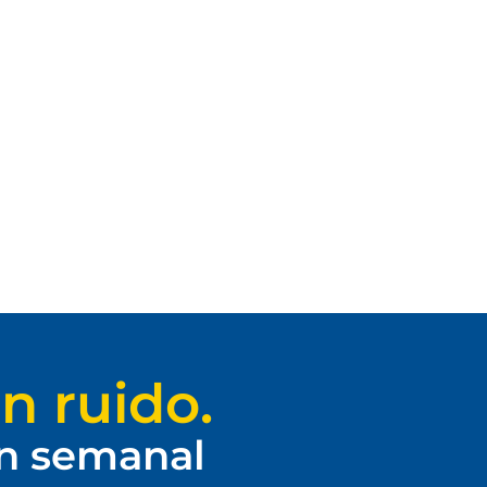
n ruido.
ín semanal