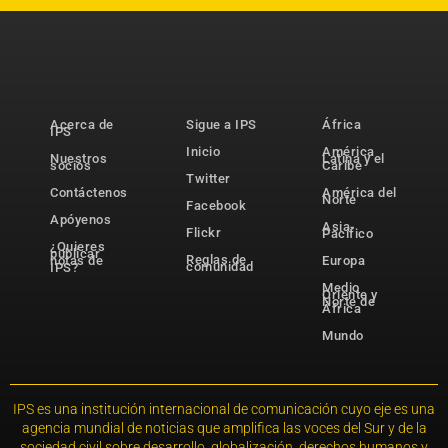
Acerca de
Sigue a IPS
África
IPS
Inicio
América
Nuestros
Latina y el
socios
Caribe
Twitter
Contáctenos
América del
Norte
Facebook
Apóyenos
Asia-
Flickr
Pacífico
¿Quieres
publicar
Reglas de
notas de
Europa
comunidad
IPS?
Medio
Oriente y
Norte de
África
Mundo
IPS es una institución internacional de comunicación cuyo eje es una
agencia mundial de noticias que amplifica las voces del Sur y de la
sociedad civil sobre desarrollo, globalización, derechos humanos y