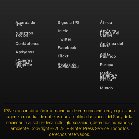
Acerca de
Sigue a IPS
África
IPS
Inicio
América
Nuestros
Latina y el
socios
Caribe
Twitter
Contáctenos
América del
Norte
Facebook
Apóyenos
Asia-
Flickr
Pacífico
¿Quieres
publicar
Reglas de
notas de
Europa
comunidad
IPS?
Medio
Oriente y
Norte de
África
Mundo
IPS es una institución internacional de comunicación cuyo eje es una
agencia mundial de noticias que amplifica las voces del Sur y de la
sociedad civil sobre desarrollo, globalización, derechos humanos y
ambiente. Copyright © 2025 IPS-Inter Press Service. Todos los
derechos reservados.