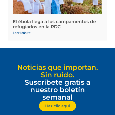
El ébola llega a los campamentos de
refugiados en la RDC
Leer Más >>
Noticias que importan.
Sin ruido.
Suscríbete gratis a
nuestro boletín
semanal
Haz clic aquí