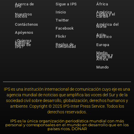
Acerca de
Sigue a IPS
África
IPS
Inicio
América
Nuestros
Latina y el
socios
Caribe
Twitter
Contáctenos
América del
Norte
Facebook
Apóyenos
Asia-
Flickr
Pacífico
¿Quieres
publicar
Reglas de
notas de
Europa
comunidad
IPS?
Medio
Oriente y
Norte de
África
Mundo
IPS es una institución internacional de comunicación cuyo eje es una
agencia mundial de noticias que amplifica las voces del Sur y de la
sociedad civil sobre desarrollo, globalización, derechos humanos y
ambiente. Copyright © 2025 IPS-Inter Press Service. Todos los
derechos reservados.
IPS es la única organización periodística mundial con más
personal y corresponsales en el mundo en desarrollo que en los
países ricos. DONAR