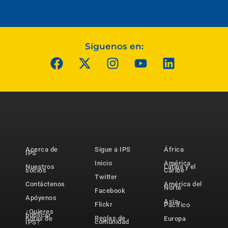
Síguenos en:
Acerca de
Sigue a IPS
África
IPS
Inicio
América
Nuestros
Latina y el
socios
Caribe
Twitter
Contáctenos
América del
Norte
Facebook
Apóyenos
Asia-
Flickr
Pacífico
¿Quieres
publicar
Reglas de
notas de
Europa
comunidad
IPS?