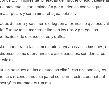
or de 2,3 millones de toneladas de nitrógeno, equivalente al
que previene la contaminación por nutrientes nocivos que
 matar peces y contaminar el agua potable.
das de tierra y sedimentos lleguen a los ríos, lo que equiva
do. Eso ayuda a mantener limpios los ríos y protege los
oeléctricas de obstrucciones y daños.
stá empoderar a las comunidades cercanas a los bosques, e
 indígenas, como guardianes de esos paisajes, con derechos
neficios.
ar los bosques en las estrategias climáticas nacionales, los
liencia, reconociendo su papel como infraestructura natural
concluyó el informe del Pnuma.