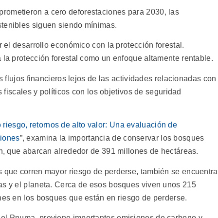
rometieron a cero deforestaciones para 2030, las
stenibles siguen siendo mínimas.
r el desarrollo económico con la protección forestal.
 la protección forestal como un enfoque altamente rentable.
os flujos financieros lejos de las actividades relacionadas con
s fiscales y políticos con los objetivos de seguridad
 riesgo, retornos de alto valor: Una evaluación de
siones
”, examina la importancia de conservar los bosques
ón, que abarcan alrededor de 391 millones de hectáreas.
s que corren mayor riesgo de perderse, también se encuentr
as y el planeta. Cerca de esos bosques viven unos 215
ones en los bosques que están en riesgo de perderse.
 el Pnuma, previene importantes emisiones de carbono y