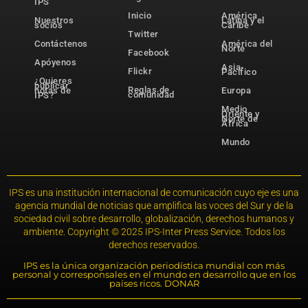
IPS
Inicio
América
Nuestros
Latina y el
socios
Caribe
Twitter
Contáctenos
América del
Norte
Facebook
Apóyenos
Asia-
Flickr
Pacífico
¿Quieres
publicar
Reglas de
notas de
Europa
comunidad
IPS?
Medio
Oriente y
Norte de
África
Mundo
IPS es una institución internacional de comunicación cuyo eje es una
agencia mundial de noticias que amplifica las voces del Sur y de la
sociedad civil sobre desarrollo, globalización, derechos humanos y
ambiente. Copyright © 2025 IPS-Inter Press Service. Todos los
derechos reservados.
IPS es la única organización periodística mundial con más
personal y corresponsales en el mundo en desarrollo que en los
países ricos. DONAR