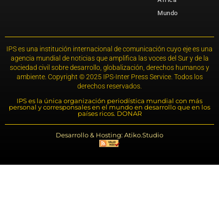
Mundo
IPS es una institución internacional de comunicación cuyo eje es una
agencia mundial de noticias que amplifica las voces del Sur y de la
sociedad civil sobre desarrollo, globalización, derechos humanos y
ambiente. Copyright © 2025 IPS-Inter Press Service. Todos los
derechos reservados.
IPS es la única organización periodística mundial con más
personal y corresponsales en el mundo en desarrollo que en los
países ricos. DONAR
Desarrollo & Hosting: Atiko.Studio