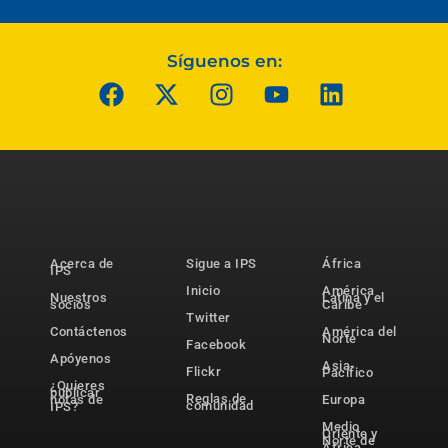
Síguenos en:
Acerca de
Sigue a IPS
África
IPS
Inicio
América
Nuestros
Latina y el
socios
Caribe
Twitter
Contáctenos
América del
Norte
Facebook
Apóyenos
Asia-
Flickr
Pacífico
¿Quieres
publicar
Reglas de
notas de
Europa
comunidad
IPS?
Medio
Oriente y
Norte de
África