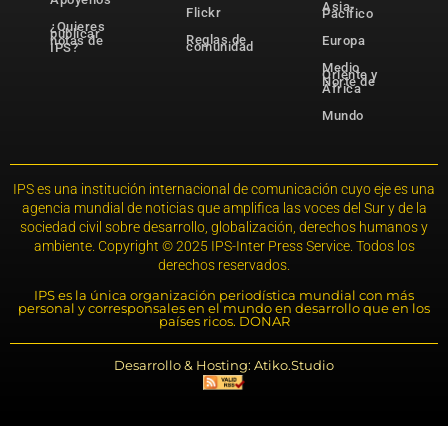
Asia-
Flickr
Pacífico
¿Quieres
publicar
Reglas de
notas de
Europa
comunidad
IPS?
Medio
Oriente y
Norte de
África
Mundo
IPS es una institución internacional de comunicación cuyo eje es una
agencia mundial de noticias que amplifica las voces del Sur y de la
sociedad civil sobre desarrollo, globalización, derechos humanos y
ambiente. Copyright © 2025 IPS-Inter Press Service. Todos los
derechos reservados.
IPS es la única organización periodística mundial con más
personal y corresponsales en el mundo en desarrollo que en los
países ricos. DONAR
Desarrollo & Hosting: Atiko.Studio