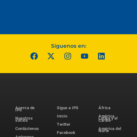
Síguenos en:
Acerca de
Sigue a IPS
África
IPS
Inicio
América
Nuestros
Latina y el
socios
Caribe
Twitter
Contáctenos
América del
Norte
Facebook
Apóyenos