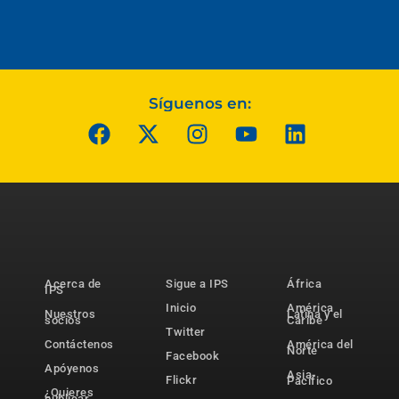
Síguenos en:
Acerca de
Sigue a IPS
África
IPS
Inicio
América
Nuestros
Latina y el
socios
Caribe
Twitter
Contáctenos
América del
Norte
Facebook
Apóyenos
Asia-
Flickr
Pacífico
¿Quieres
publicar