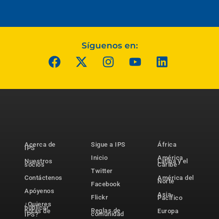
Síguenos en:
Acerca de
Sigue a IPS
África
IPS
Inicio
América
Nuestros
Latina y el
socios
Caribe
Twitter
Contáctenos
América del
Norte
Facebook
Apóyenos
Asia-
Flickr
Pacífico
¿Quieres
publicar
Reglas de
notas de
Europa
comunidad
IPS?