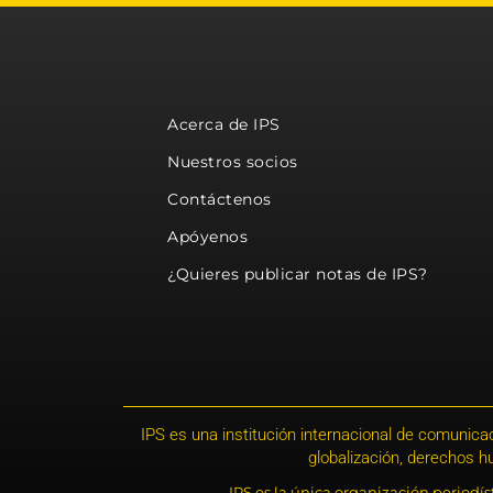
Acerca de IPS
Nuestros socios
Contáctenos
Apóyenos
¿Quieres publicar notas de IPS?
IPS es una institución internacional de comunicac
globalización, derechos 
IPS es la única organización periodí