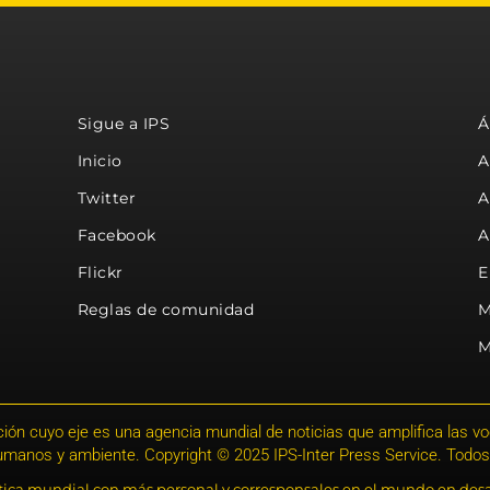
Sigue a IPS
Á
Inicio
A
Twitter
A
Facebook
A
Flickr
E
Reglas de comunidad
M
M
ión cuyo eje es una agencia mundial de noticias que amplifica las voce
humanos y ambiente. Copyright © 2025 IPS-Inter Press Service. Todos
stica mundial con más personal y corresponsales en el mundo en desa