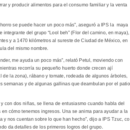
rar y producir alimentos para el consumo familiar y la venta
ahorro se puede hacer un poco más”, aseguró a IPS la maya
 integrante del grupo “Lool beh” (Flor del camino, en maya),
tes y a 1470 kilómetros al sureste de Ciudad de México, en
sula del mismo nombre.
nder, me ayuda un poco más”, relató Petul, moviendo con
mientras recorría su pequeño huerto donde crecen ají
nal de la zona), rábano y tomate, rodeada de algunos árboles,
s semanas y de algunas gallinas que deambulan por el pati
 y con dos niñas, se llena de entusiasmo cuando habla del
s en cómo tenemos ingresos. Una se anima para ayudar a la
ia y nos cuentan sobre lo que han hecho”, dijo a IPS Tzuc, c
o da detalles de los primeros logros del grupo.