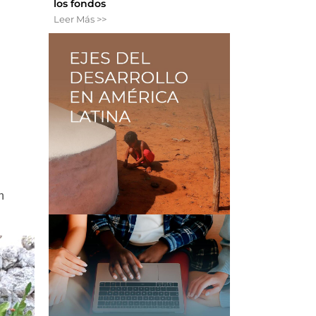
los fondos
Leer Más >>
n