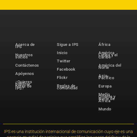
Acerca de
Sigue a IPS
África
IPS
Inicio
América
Nuestros
Latina y el
socios
Caribe
Twitter
Contáctenos
América del
Norte
Facebook
Apóyenos
Asia-
Flickr
Pacífico
¿Quieres
publicar
Reglas de
notas de
Europa
comunidad
IPS?
Medio
Oriente y
Norte de
África
Mundo
IPS es una institución internacional de comunicación cuyo eje es una