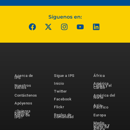
Síguenos en:
Acerca de
Sigue a IPS
África
IPS
Inicio
América
Nuestros
Latina y el
socios
Caribe
Twitter
Contáctenos
América del
Norte
Facebook
Apóyenos
Asia-
Flickr
Pacífico
¿Quieres
publicar
Reglas de
notas de
Europa
comunidad
IPS?
Medio
Oriente y
Norte de
África