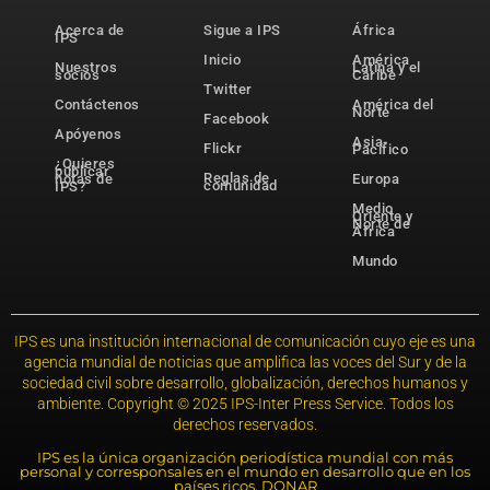
Acerca de
Sigue a IPS
África
IPS
Inicio
América
Nuestros
Latina y el
socios
Caribe
Twitter
Contáctenos
América del
Norte
Facebook
Apóyenos
Asia-
Flickr
Pacífico
¿Quieres
publicar
Reglas de
notas de
Europa
comunidad
IPS?
Medio
Oriente y
Norte de
África
Mundo
IPS es una institución internacional de comunicación cuyo eje es una
agencia mundial de noticias que amplifica las voces del Sur y de la
sociedad civil sobre desarrollo, globalización, derechos humanos y
ambiente. Copyright © 2025 IPS-Inter Press Service. Todos los
derechos reservados.
IPS es la única organización periodística mundial con más
personal y corresponsales en el mundo en desarrollo que en los
países ricos. DONAR