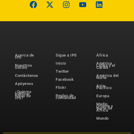
Acerca de
Sigue a IPS
África
IPS
Inicio
América
Nuestros
Latina y el
socios
Caribe
Twitter
Contáctenos
América del
Norte
Facebook
Apóyenos
Asia-
Flickr
Pacífico
¿Quieres
publicar
Reglas de
notas de
Europa
comunidad
IPS?
Medio
Oriente y
Norte de
África
Mundo