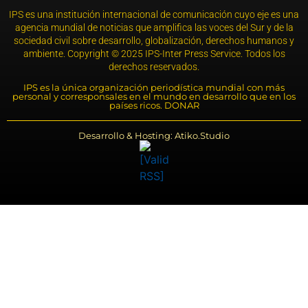
IPS es una institución internacional de comunicación cuyo eje es una
agencia mundial de noticias que amplifica las voces del Sur y de la
sociedad civil sobre desarrollo, globalización, derechos humanos y
ambiente. Copyright © 2025 IPS-Inter Press Service. Todos los
derechos reservados.
IPS es la única organización periodística mundial con más
personal y corresponsales en el mundo en desarrollo que en los
países ricos. DONAR
Desarrollo & Hosting: Atiko.Studio