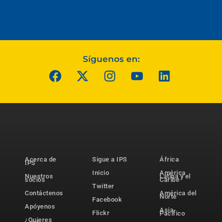
Síguenos en:
Acerca de
Sigue a IPS
África
IPS
Inicio
América
Nuestros
Latina y el
socios
Caribe
Twitter
Contáctenos
América del
Norte
Facebook
Apóyenos
Asia-
Flickr
Pacífico
¿Quieres