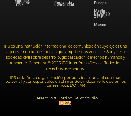
publicar
Reglas de
notas de
Europa
comunidad
IPS?
Medio
Oriente y
Norte de
África
Mundo
IPS es una institución internacional de comunicación cuyo eje es una
agencia mundial de noticias que amplifica las voces del Sur y de la
sociedad civil sobre desarrollo, globalización, derechos humanos y
ambiente. Copyright © 2025 IPS-Inter Press Service. Todos los
derechos reservados.
IPS es la única organización periodística mundial con más
personal y corresponsales en el mundo en desarrollo que en los
países ricos. DONAR
Desarrollo & Hosting: Atiko.Studio