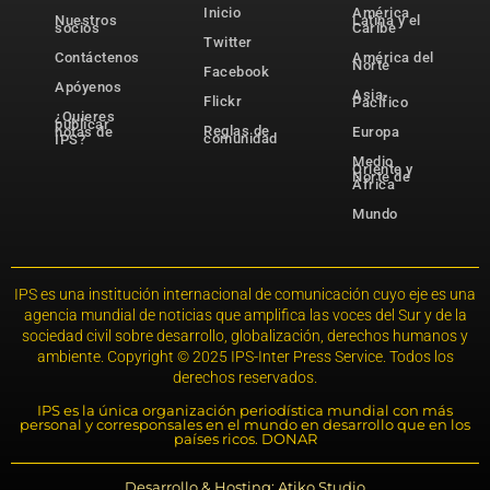
Inicio
América
Nuestros
Latina y el
socios
Caribe
Twitter
Contáctenos
América del
Norte
Facebook
Apóyenos
Asia-
Flickr
Pacífico
¿Quieres
publicar
Reglas de
notas de
Europa
comunidad
IPS?
Medio
Oriente y
Norte de
África
Mundo
IPS es una institución internacional de comunicación cuyo eje es una
agencia mundial de noticias que amplifica las voces del Sur y de la
sociedad civil sobre desarrollo, globalización, derechos humanos y
ambiente. Copyright © 2025 IPS-Inter Press Service. Todos los
derechos reservados.
IPS es la única organización periodística mundial con más
personal y corresponsales en el mundo en desarrollo que en los
países ricos. DONAR
Desarrollo & Hosting: Atiko.Studio