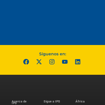
Síguenos en:
Acerca de
Sigue a IPS
África
IPS