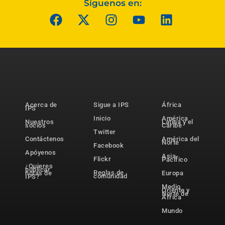
Síguenos en:
Acerca de
Sigue a IPS
África
IPS
Inicio
América
Nuestros
Latina y el
socios
Caribe
Twitter
Contáctenos
América del
Norte
Facebook
Apóyenos
Asia-
Flickr
Pacífico
¿Quieres
publicar
Reglas de
notas de
Europa
comunidad
IPS?
Medio
Oriente y
Norte de
África
Mundo