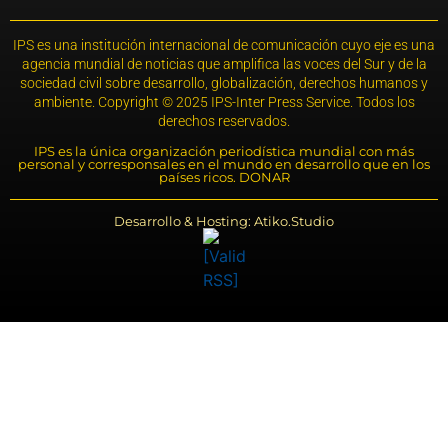
IPS es una institución internacional de comunicación cuyo eje es una
agencia mundial de noticias que amplifica las voces del Sur y de la
sociedad civil sobre desarrollo, globalización, derechos humanos y
ambiente. Copyright © 2025 IPS-Inter Press Service. Todos los
derechos reservados.
IPS es la única organización periodística mundial con más
personal y corresponsales en el mundo en desarrollo que en los
países ricos. DONAR
Desarrollo & Hosting: Atiko.Studio