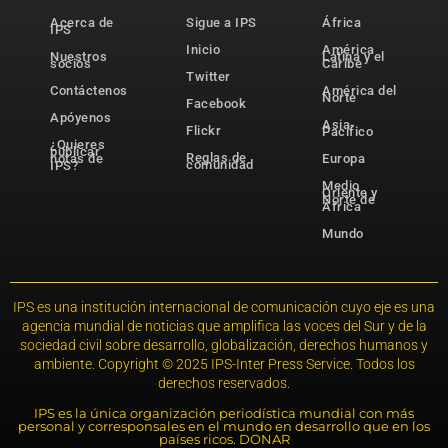
Acerca de
Sigue a IPS
África
IPS
Inicio
América
Nuestros
Latina y el
socios
Caribe
Twitter
Contáctenos
América del
Norte
Facebook
Apóyenos
Asia-
Flickr
Pacífico
¿Quieres
publicar
Reglas de
notas de
Europa
comunidad
IPS?
Medio
Oriente y
Norte de
África
Mundo
IPS es una institución internacional de comunicación cuyo eje es una
agencia mundial de noticias que amplifica las voces del Sur y de la
sociedad civil sobre desarrollo, globalización, derechos humanos y
ambiente. Copyright © 2025 IPS-Inter Press Service. Todos los
derechos reservados.
IPS es la única organización periodística mundial con más
personal y corresponsales en el mundo en desarrollo que en los
países ricos. DONAR