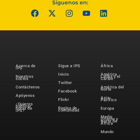
Síguenos en:
Acerca de
Sigue a IPS
África
IPS
Inicio
América
Nuestros
Latina y el
socios
Caribe
Twitter
Contáctenos
América del
Norte
Facebook
Apóyenos
Asia-
Flickr
Pacífico
¿Quieres
publicar
Reglas de
notas de
Europa
comunidad
IPS?
Medio
Oriente y
Norte de
África
Mundo