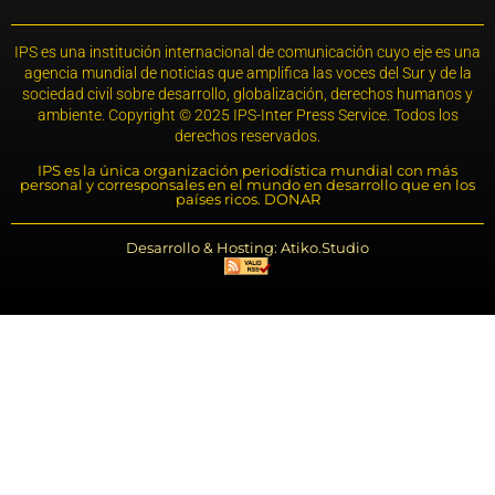
IPS es una institución internacional de comunicación cuyo eje es una
agencia mundial de noticias que amplifica las voces del Sur y de la
sociedad civil sobre desarrollo, globalización, derechos humanos y
ambiente. Copyright © 2025 IPS-Inter Press Service. Todos los
derechos reservados.
IPS es la única organización periodística mundial con más
personal y corresponsales en el mundo en desarrollo que en los
países ricos. DONAR
Desarrollo & Hosting: Atiko.Studio