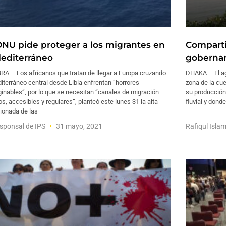
ONU pide proteger a los migrantes en
Comparti
Mediterráneo
gobernan
RA – Los africanos que tratan de llegar a Europa cruzando
DHAKA – El agr
iterráneo central desde Libia enfrentan “horrores
zona de la cu
inables”, por lo que se necesitan “canales de migración
su producción
s, accesibles y regulares”, planteó este lunes 31 la alta
fluvial y donde
ionada de las
sponsal de IPS
31 mayo, 2021
Rafiqul Isla