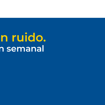
n ruido.
ín semanal