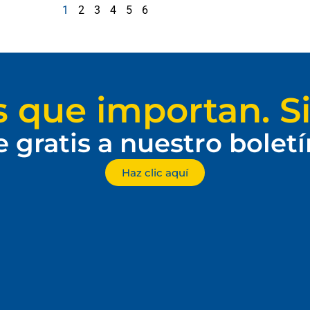
1
2
3
4
5
6
s que importan. Si
e gratis a nuestro bolet
Haz clic aquí