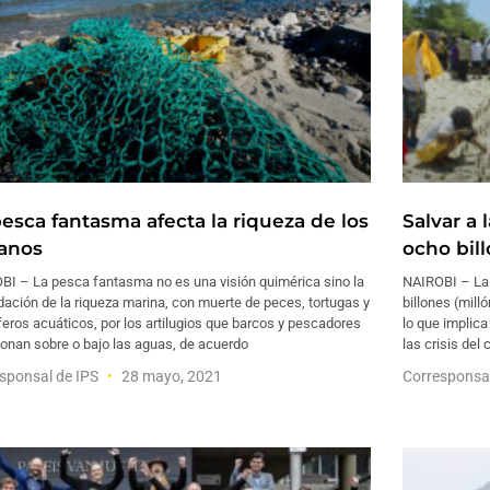
pesca fantasma afecta la riqueza de los
Salvar a 
anos
ocho bil
BI – La pesca fantasma no es una visión quimérica sino la
NAIROBI – La 
ación de la riqueza marina, con muerte de peces, tortugas y
billones (mill
ros acuáticos, por los artilugios que barcos y pescadores
lo que implica
onan sobre o bajo las aguas, de acuerdo
las crisis del
sponsal de IPS
28 mayo, 2021
Corresponsa