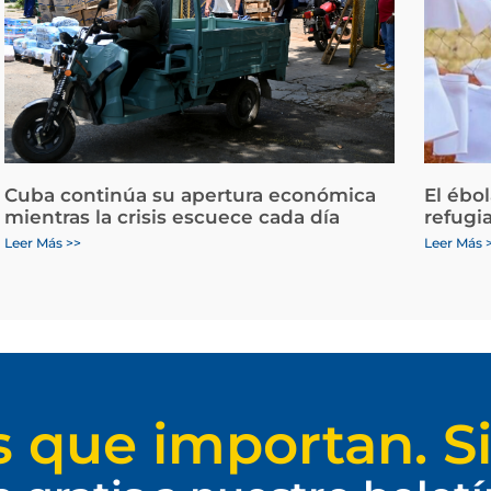
Cuba continúa su apertura económica
El ébo
mientras la crisis escuece cada día
refugi
Leer Más >>
Leer Más 
s que importan. Si