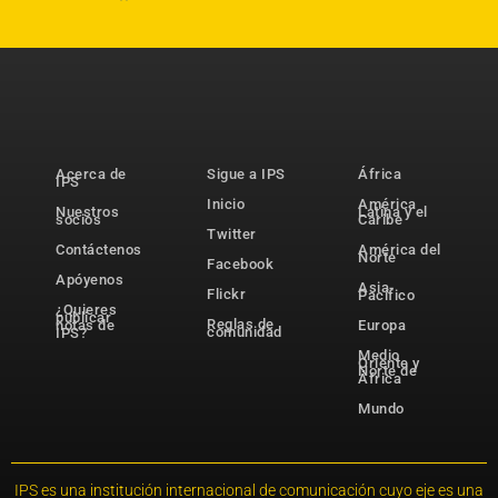
Acerca de
Sigue a IPS
África
IPS
Inicio
América
Nuestros
Latina y el
socios
Caribe
Twitter
Contáctenos
América del
Norte
Facebook
Apóyenos
Asia-
Flickr
Pacífico
¿Quieres
publicar
Reglas de
notas de
Europa
comunidad
IPS?
Medio
Oriente y
Norte de
África
Mundo
IPS es una institución internacional de comunicación cuyo eje es una