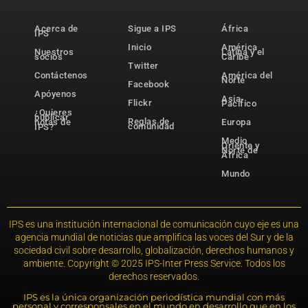
Acerca de
Sigue a IPS
África
IPS
Inicio
América
Nuestros
Latina y el
socios
Caribe
Twitter
Contáctenos
América del
Norte
Facebook
Apóyenos
Asia-
Flickr
Pacífico
¿Quieres
publicar
Reglas de
notas de
Europa
comunidad
IPS?
Medio
Oriente y
Norte de
África
Mundo
IPS es una institución internacional de comunicación cuyo eje es una
agencia mundial de noticias que amplifica las voces del Sur y de la
sociedad civil sobre desarrollo, globalización, derechos humanos y
ambiente. Copyright © 2025 IPS-Inter Press Service. Todos los
derechos reservados.
IPS es la única organización periodística mundial con más
personal y corresponsales en el mundo en desarrollo que en los