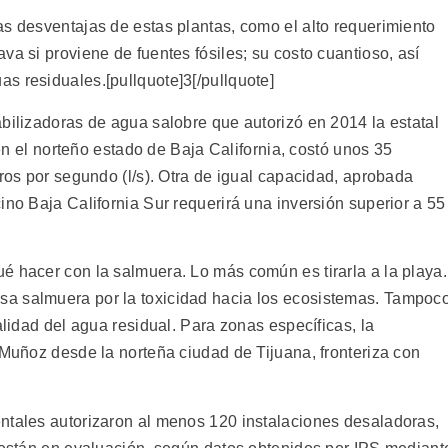
as desventajas de estas plantas, como el alto requerimiento
va si proviene de fuentes fósiles; su costo cuantioso, así
s residuales.[pullquote]3[/pullquote]
bilizadoras de agua salobre que autorizó en 2014 la estatal
 el norteño estado de Baja California, costó unos 35
tros por segundo (l/s). Otra de igual capacidad, aprobada
ino Baja California Sur requerirá una inversión superior a 55
é hacer con la salmuera. Lo más común es tirarla a la playa.
a salmuera por la toxicidad hacia los ecosistemas. Tampoc
alidad del agua residual. Para zonas específicas, la
 Muñoz desde la norteña ciudad de Tijuana, fronteriza con
ntales autorizaron al menos 120 instalaciones desaladoras,