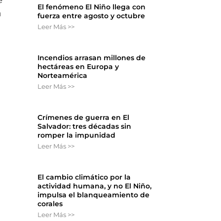
e
El fenómeno El Niño llega con
n
fuerza entre agosto y octubre
Leer Más >>
Incendios arrasan millones de
hectáreas en Europa y
Norteamérica
Leer Más >>
Crímenes de guerra en El
Salvador: tres décadas sin
romper la impunidad
Leer Más >>
El cambio climático por la
actividad humana, y no El Niño,
impulsa el blanqueamiento de
corales
Leer Más >>