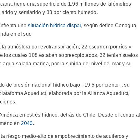
ana, tiene una superficie de 1,96 millones de kilómetros
 árido y semiárido y 33 por ciento húmedo.
enfrenta una
situación hídrica dispar
, según define Conagua,
nda en el sur.
a la atmósfera por evotranspiración, 22 escurren por ríos y
 de los cuales 108 estaban sobreexplotados, 32 tenían suelos
de agua salada marina, por la subida del nivel del mar y su
o de presión nacional hídrico bajo –19,5 por ciento–, su
 plataforma Aqueduct, elaborada por la Alianza Aqueduct,
ciones.
mérica en estrés hídrico, detrás de Chile. Desde el centro a
nómeno en
2040
.
nta riesgo medio-alto de empobrecimiento de acuíferos y