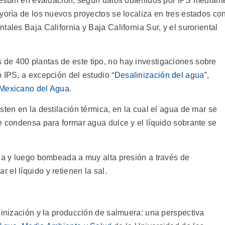
o están en evaluación, según datos obtenidos por IPS mediant
yoría de los nuevos proyectos se localiza en tres estados co
ales Baja California y Baja California Sur, y el suroriental
de 400 plantas de este tipo, no hay investigaciones sobre
 IPS, a excepción del estudio “
Desalinización del agua
”,
o Mexicano del Agua
.
sten en la destilación térmica, en la cual el agua de mar se
e condensa para formar agua dulce y el líquido sobrante se
ada y luego bombeada a muy alta presión a través de
el líquido y retienen la sal.
linización y la producción de salmuera: una perspectiva