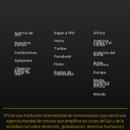
Acerca de
Sigue a IPS
África
IPS
Inicio
América
Nuestros
Latina y el
socios
Caribe
Twitter
Contáctenos
América del
Norte
Facebook
Apóyenos
Asia-
Flickr
Pacífico
¿Quieres
publicar
Reglas de
notas de
Europa
comunidad
IPS?
Medio
Oriente y
Norte de
África
Mundo
IPS es una institución internacional de comunicación cuyo eje es una
agencia mundial de noticias que amplifica las voces del Sur y de la
sociedad civil sobre desarrollo, globalización, derechos humanos y