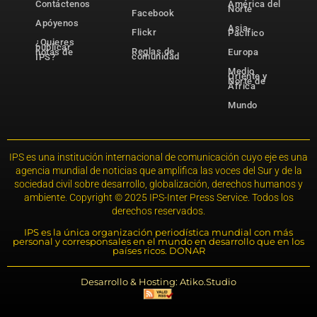
Contáctenos
América del
Norte
Facebook
Apóyenos
Asia-
Flickr
Pacífico
¿Quieres
publicar
Reglas de
notas de
Europa
comunidad
IPS?
Medio
Oriente y
Norte de
África
Mundo
IPS es una institución internacional de comunicación cuyo eje es una
agencia mundial de noticias que amplifica las voces del Sur y de la
sociedad civil sobre desarrollo, globalización, derechos humanos y
ambiente. Copyright © 2025 IPS-Inter Press Service. Todos los
derechos reservados.
IPS es la única organización periodística mundial con más
personal y corresponsales en el mundo en desarrollo que en los
países ricos. DONAR
Desarrollo & Hosting: Atiko.Studio