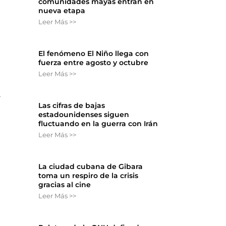
comunidades mayas entran en
nueva etapa
Leer Más >>
El fenómeno El Niño llega con
fuerza entre agosto y octubre
Leer Más >>
a
Las cifras de bajas
n
estadounidenses siguen
fluctuando en la guerra con Irán
Leer Más >>
La ciudad cubana de Gibara
toma un respiro de la crisis
gracias al cine
Leer Más >>