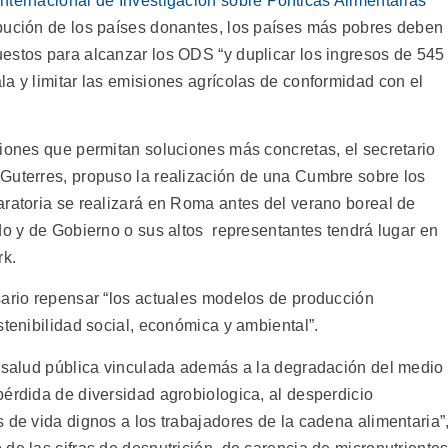
 Internacional de Investigación sobre Políticas Alimentarias
bución de los países donantes, los países más pobres deben
estos para alcanzar los ODS “y duplicar los ingresos de 545
a y limitar las emisiones agrícolas de conformidad con el
xiones que permitan soluciones más concretas, el secretario
Guterres, propuso la realización de una Cumbre sobre los
aratoria se realizará en Roma antes del verano boreal de
do y de Gobierno o sus altos representantes tendrá lugar en
rk.
sario repensar “los actuales modelos de producción
stenibilidad social, económica y ambiental”.
a salud pública vinculada además a la degradación del medio
pérdida de diversidad agrobiologica, al desperdicio
 de vida dignos a los trabajadores de la cadena alimentaria”