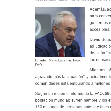
Además, act
para conver
gobiernos e
accesibles.
David Beasl
adjudicació
decisión “h
las consecu
El autor, Mario Lubetkin. Foto:
FAO
Mientras, a
agravado más la situación”, y actualment
comunidades está empujando a millones d
Según un reciente informe de la FAO, 690
población mundial) sufren hambre y los e
130 millones de personas antes de fines 