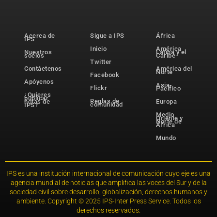
Acerca de
Sigue a IPS
África
IPS
Inicio
América
Nuestros
Latina y el
socios
Caribe
Twitter
Contáctenos
América del
Norte
Facebook
Apóyenos
Asia-
Flickr
Pacífico
¿Quieres
publicar
Reglas de
notas de
Europa
comunidad
IPS?
Medio
Oriente y
Norte de
África
Mundo
IPS es una institución internacional de comunicación cuyo eje es una
agencia mundial de noticias que amplifica las voces del Sur y de la
sociedad civil sobre desarrollo, globalización, derechos humanos y
ambiente. Copyright © 2025 IPS-Inter Press Service. Todos los
derechos reservados.