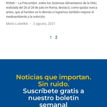
ROMA – La Precumbre sobre los Sistemas Alimentarios de la ONU,
realizada del 26 al 28 de julio en Roma, destacó, como quizás nunca
antes, que al hambre se lo derrota si logramos también mejorar el
medioambiente y la nutrición,
Mario Lubetkin
2 agosto, 2021
1
2
Noticias que importan.
Sin ruido.
Suscríbete gratis a
nuestro boletín
semanal