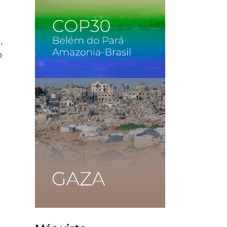
,
o
,