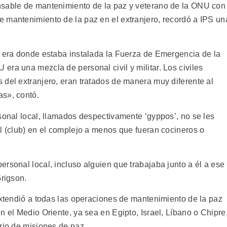
nsable de mantenimiento de la paz y veterano de la ONU con
 mantenimiento de la paz en el extranjero, recordó a IPS un
e era donde estaba instalada la Fuerza de Emergencia de la
ra una mezcla de personal civil y militar. Los civiles
 del extranjero, eran tratados de manera muy diferente al
s», contó.
sonal local, llamados despectivamente ‘gyppos’, no se les
al (club) en el complejo a menos que fueran cocineros o
rsonal local, incluso alguien que trabajaba junto a él a ese
Grigson.
extendió a todas las operaciones de mantenimiento de la paz
n el Medio Oriente, ya sea en Egipto, Israel, Líbano o Chipre
rio de misiones de paz.