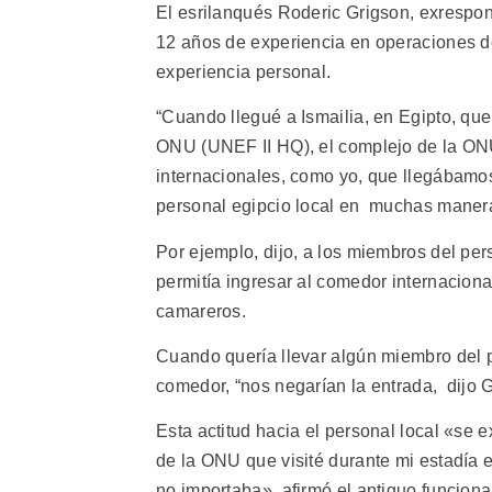
El esrilanqués Roderic Grigson, exrespo
12 años de experiencia en operaciones de
experiencia personal.
“Cuando llegué a Ismailia, en Egipto, qu
ONU (UNEF II HQ), el complejo de la ONU e
internacionales, como yo, que llegábamos
personal egipcio local en muchas manera
Por ejemplo, dijo, a los miembros del per
permitía ingresar al comedor internacion
camareros.
Cuando quería llevar algún miembro del pe
comedor, “nos negarían la entrada, dijo 
Esta actitud hacia el personal local «se 
de la ONU que visité durante mi estadía e
no importaba», afirmó el antiguo funciona