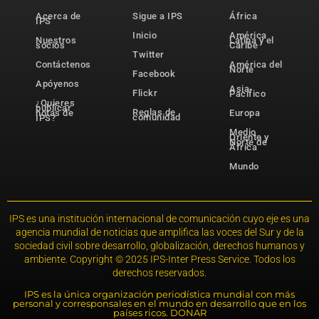
Acerca de
Sigue a IPS
África
IPS
Inicio
América
Nuestros
Latina y el
socios
Caribe
Twitter
Contáctenos
América del
Norte
Facebook
Apóyenos
Asia-
Flickr
Pacífico
¿Quieres
publicar
Reglas de
notas de
Europa
comunidad
IPS?
Medio
Oriente y
Norte de
África
Mundo
IPS es una institución internacional de comunicación cuyo eje es una
agencia mundial de noticias que amplifica las voces del Sur y de la
sociedad civil sobre desarrollo, globalización, derechos humanos y
ambiente. Copyright © 2025 IPS-Inter Press Service. Todos los
derechos reservados.
IPS es la única organización periodística mundial con más
personal y corresponsales en el mundo en desarrollo que en los
países ricos. DONAR