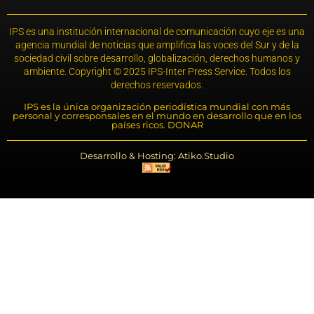
IPS es una institución internacional de comunicación cuyo eje es una
agencia mundial de noticias que amplifica las voces del Sur y de la
sociedad civil sobre desarrollo, globalización, derechos humanos y
ambiente. Copyright © 2025 IPS-Inter Press Service. Todos los
derechos reservados.
IPS es la única organización periodística mundial con más
personal y corresponsales en el mundo en desarrollo que en los
países ricos. DONAR
Desarrollo & Hosting: Atiko.Studio