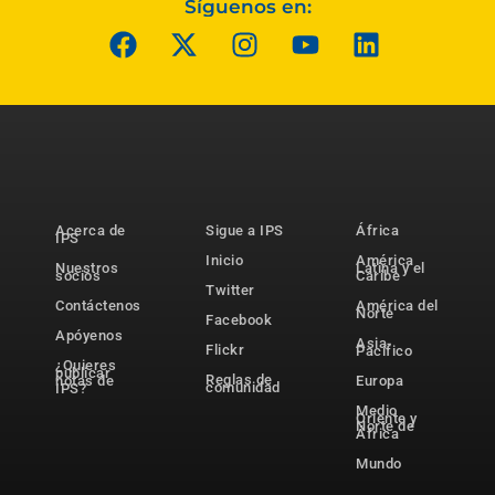
Síguenos en:
Acerca de
Sigue a IPS
África
IPS
Inicio
América
Nuestros
Latina y el
socios
Caribe
Twitter
Contáctenos
América del
Norte
Facebook
Apóyenos
Asia-
Flickr
Pacífico
¿Quieres
publicar
Reglas de
notas de
Europa
comunidad
IPS?
Medio
Oriente y
Norte de
África
Mundo