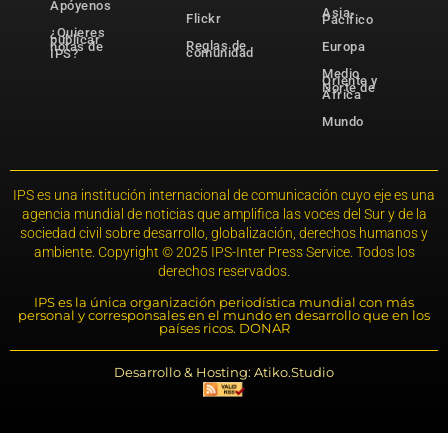
Apóyenos
Asia-
Flickr
Pacífico
¿Quieres
publicar
Reglas de
notas de
Europa
comunidad
IPS?
Medio
Oriente y
Norte de
África
Mundo
IPS es una institución internacional de comunicación cuyo eje es una
agencia mundial de noticias que amplifica las voces del Sur y de la
sociedad civil sobre desarrollo, globalización, derechos humanos y
ambiente. Copyright © 2025 IPS-Inter Press Service. Todos los
derechos reservados.
IPS es la única organización periodística mundial con más
personal y corresponsales en el mundo en desarrollo que en los
países ricos. DONAR
Desarrollo & Hosting: Atiko.Studio