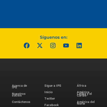
Síguenos en:
Acerca de
Sigue a IPS
África
IPS
Inicio
América
Nuestros
Latina y el
socios
Caribe
Twitter
Contáctenos
América del
Norte
Facebook