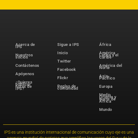
Acerca de
Sigue a IPS
África
IPS
Inicio
América
Nuestros
Latina y el
socios
Caribe
Twitter
Contáctenos
América del
Norte
Facebook
Apóyenos
Asia-
Flickr
Pacífico
¿Quieres
publicar
Reglas de
notas de
Europa
comunidad
IPS?
Medio
Oriente y
Norte de
África
Mundo
IPS es una institución internacional de comunicación cuyo eje es una