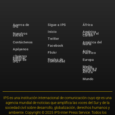
Acerca de
Sigue a IPS
África
IPS
Inicio
América
Nuestros
Latina y el
socios
Caribe
Twitter
Contáctenos
América del
Norte
Facebook
Apóyenos
Asia-
Flickr
Pacífico
¿Quieres
publicar
Reglas de
notas de
Europa
comunidad
IPS?
Medio
Oriente y
Norte de
África
Mundo
IPS es una institución internacional de comunicación cuyo eje es una
agencia mundial de noticias que amplifica las voces del Sur y de la
sociedad civil sobre desarrollo, globalización, derechos humanos y
ambiente. Copyright © 2025 IPS-Inter Press Service. Todos los