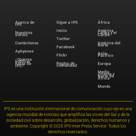
Acerca de
Sigue a IPS
África
IPS
Inicio
América
Nuestros
Latina y el
socios
Caribe
Twitter
Contáctenos
América del
Norte
Facebook
Apóyenos
Asia-
Flickr
Pacífico
¿Quieres
publicar
Reglas de
notas de
Europa
comunidad
IPS?
Medio
Oriente y
Norte de
África
Mundo
IPS es una institución internacional de comunicación cuyo eje es una
agencia mundial de noticias que amplifica las voces del Sur y de la
sociedad civil sobre desarrollo, globalización, derechos humanos y
ambiente. Copyright © 2025 IPS-Inter Press Service. Todos los
derechos reservados.