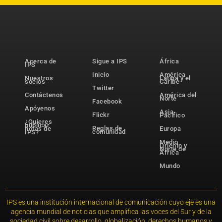
Acerca de
Sigue a IPS
África
IPS
Inicio
América
Nuestros
Latina y el
socios
Caribe
Twitter
Contáctenos
América del
Norte
Facebook
Apóyenos
Asia-
Flickr
Pacífico
¿Quieres
publicar
Reglas de
notas de
Europa
comunidad
IPS?
Medio
Oriente y
Norte de
África
Mundo
IPS es una institución internacional de comunicación cuyo eje es una
agencia mundial de noticias que amplifica las voces del Sur y de la
sociedad civil sobre desarrollo, globalización, derechos humanos y