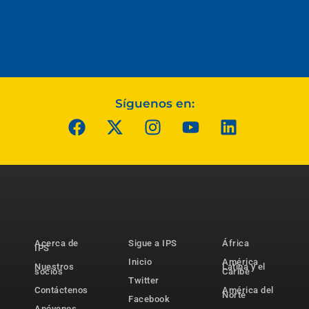
Síguenos en:
Acerca de
Sigue a IPS
África
IPS
Inicio
América
Nuestros
Latina y el
socios
Caribe
Twitter
Contáctenos
América del
Norte
Facebook
Apóyenos