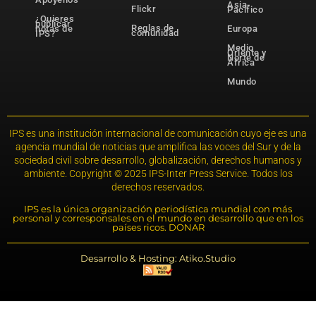
Asia-
Flickr
Pacífico
¿Quieres
publicar
Reglas de
notas de
Europa
comunidad
IPS?
Medio
Oriente y
Norte de
África
Mundo
IPS es una institución internacional de comunicación cuyo eje es una
agencia mundial de noticias que amplifica las voces del Sur y de la
sociedad civil sobre desarrollo, globalización, derechos humanos y
ambiente. Copyright © 2025 IPS-Inter Press Service. Todos los
derechos reservados.
IPS es la única organización periodística mundial con más
personal y corresponsales en el mundo en desarrollo que en los
países ricos. DONAR
Desarrollo & Hosting: Atiko.Studio