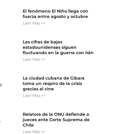
El fenómeno El Niño llega con
fuerza entre agosto y octubre
Leer Más >>
Las cifras de bajas
estadounidenses siguen
fluctuando en la guerra con Irán
Leer Más >>
S
La ciudad cubana de Gibara
toma un respiro de la crisis
e
gracias al cine
Leer Más >>
Relatora de la ONU defiende a
jueces ante Corte Suprema de
e
Chile
Leer Más >>