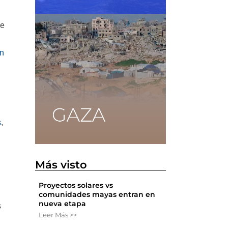
de
en
s
,
Más visto
Proyectos solares vs
comunidades mayas entran en
nueva etapa
s
Leer Más >>