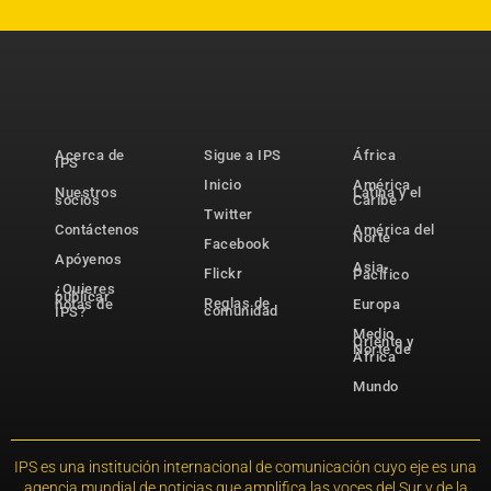
Acerca de
Sigue a IPS
África
IPS
Inicio
América
Nuestros
Latina y el
socios
Caribe
Twitter
Contáctenos
América del
Norte
Facebook
Apóyenos
Asia-
Flickr
Pacífico
¿Quieres
publicar
Reglas de
notas de
Europa
comunidad
IPS?
Medio
Oriente y
Norte de
África
Mundo
IPS es una institución internacional de comunicación cuyo eje es una
agencia mundial de noticias que amplifica las voces del Sur y de la