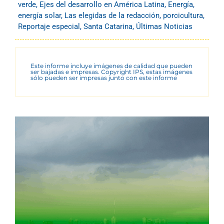
verde
,
Ejes del desarrollo en América Latina
,
Energía
,
energía solar
,
Las elegidas de la redacción
,
porcicultura
,
Reportaje especial
,
Santa Catarina
,
Últimas Noticias
Este informe incluye imágenes de calidad que pueden
ser bajadas e impresas. Copyright IPS, estas imágenes
sólo pueden ser impresas junto con este informe