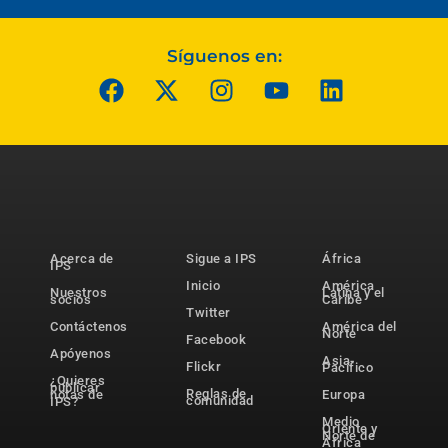
Síguenos en:
Acerca de
Sigue a IPS
África
IPS
Inicio
América
Nuestros
Latina y el
socios
Caribe
Twitter
Contáctenos
América del
Norte
Facebook
Apóyenos
Asia-
Flickr
Pacífico
¿Quieres
publicar
Reglas de
notas de
Europa
comunidad
IPS?
Medio
Oriente y
Norte de
África