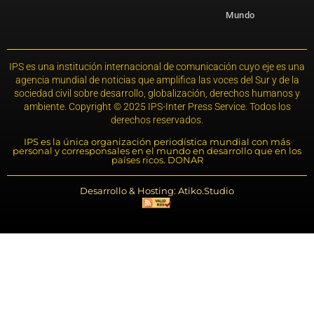
Mundo
IPS es una institución internacional de comunicación cuyo eje es una
agencia mundial de noticias que amplifica las voces del Sur y de la
sociedad civil sobre desarrollo, globalización, derechos humanos y
ambiente. Copyright © 2025 IPS-Inter Press Service. Todos los
derechos reservados.
IPS es la única organización periodística mundial con más
personal y corresponsales en el mundo en desarrollo que en los
países ricos. DONAR
Desarrollo & Hosting: Atiko.Studio